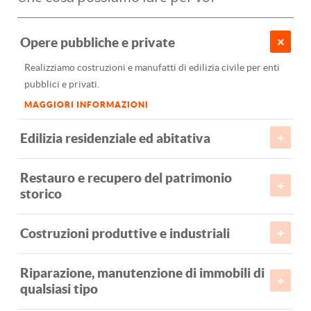
Opere pubbliche e private
Op
se
Realizziamo costruzioni e manufatti di edilizia civile per enti
pubblici e privati.
Op
MAGGIORI INFORMAZIONI
Es
Edilizia residenziale ed abitativa
me
Restauro e recupero del patrimonio
Op
storico
Co
Costruzioni produttive e industriali
zo
Riparazione, manutenzione di immobili di
qualsiasi tipo