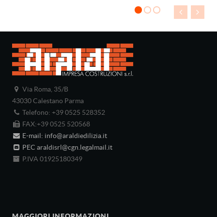
Via Roma, 35/B
43030 Calestano Parma
Telefono: +39 0525 528352
FAX:+39 0525 520568
E-mail: info@araldiedilizia.it
PEC araldisrl@cgn.legalmail.it
P.IVA 01925180349
MAGGIORI INFORMAZIONI