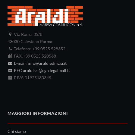
Via Roma, 35/B
43030 Calestano Parma
Telefono: +39 0525 528352
FAX:+39 0525 520568
E-mail: info@araldiedilizia.it
PEC araldisrl@cgn.legalmail.it
P.IVA 01925180349
MAGGIORI INFORMAZIONI
Chi siamo