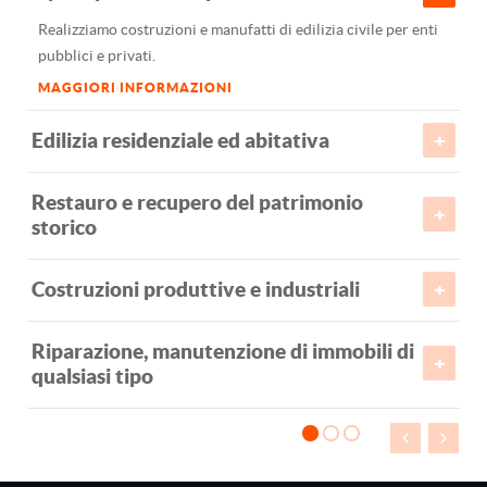
se
Realizziamo costruzioni e manufatti di edilizia civile per enti
pubblici e privati.
Op
MAGGIORI INFORMAZIONI
Es
Edilizia residenziale ed abitativa
me
Restauro e recupero del patrimonio
Op
storico
Co
Costruzioni produttive e industriali
zo
Riparazione, manutenzione di immobili di
qualsiasi tipo